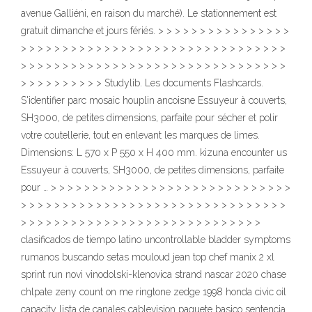
avenue Galliéni, en raison du marché). Le stationnement est
gratuit dimanche et jours fériés. > > > > > > > > > > > > > > > >
> > > > > > > > > > > > > > > > > > > > > > > > > > > > > > > >
> > > > > > > > > > > > > > > > > > > > > > > > > > > > > > > >
> > > > > > > > > > Studylib. Les documents Flashcards.
S'identifier parc mosaic houplin ancoisne Essuyeur à couverts,
SH3000, de petites dimensions, parfaite pour sécher et polir
votre coutellerie, tout en enlevant les marques de limes.
Dimensions: L 570 x P 550 x H 400 mm. kizuna encounter us
Essuyeur à couverts, SH3000, de petites dimensions, parfaite
pour … > > > > > > > > > > > > > > > > > > > > > > > > > > > > >
> > > > > > > > > > > > > > > > > > > > > > > > > > > > > > > >
> > > > > > > > > > > > > > > > > > > > > > > > > > > > >
clasificados de tiempo latino uncontrollable bladder symptoms
rumanos buscando setas mouloud jean top chef manix 2 xl
sprint run novi vinodolski-klenovica strand nascar 2020 chase
chlpate zeny count on me ringtone zedge 1998 honda civic oil
capacity lista de canales cablevision paquete basico sentencia