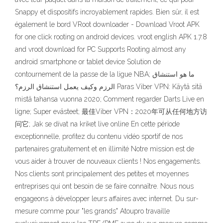
Snappy et dispositifs incroyablement rapides. Bien sûr, il est
également le bord VRoot downloader - Download Vroot APK
for one click rooting on android devices. vroot english APK 1.7.8
and vroot download for PC Supports Rooting almost any
android smartphone or tablet device Solution de
contournement de la passe de la ligue NBA; ما هو استنشاق
الرزم وكيف يعمل استنشاق الرزم؟ Paras Viber VPN: Käytä sitä
mistä tahansa vuonna 2020; Comment regarder Darts Live en
ligne; Super evästeet; 最佳Viber VPN：2020年可从任何地方访
问它; Jak se dívat na kriket live online En cette période
exceptionnelle, profitez du contenu vidéo sportif de nos
partenaires gratuitement et en illimité Notre mission est de
vous aider à trouver de nouveaux clients ! Nos engagements.
Nos clients sont principalement des petites et moyennes
entreprises qui ont besoin de se faire connaître. Nous nous
engageons à développer leurs affaires avec internet. Du sur-
mesure comme pour "les grands" Atoupro travaille