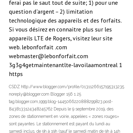
ferai pas le saut tout de suite; 1) pour une
question d’argent – 2) limitation
technologique des appareils et des forfaits.
Si vous désirez en connaitre plus sur les
appareils LTE de Rogers, visitez leur site
web. lebonforfait .com
webmaster@lebonforfait.com
3g3g4getmaintenantlte-lavoilaamontreal 1
https
CSDZ http://www.blogger.com/profile/01311266157195313235
noreply@blogger.com Blogger 156 1 25
tag:blogger.com,1999:blog-1445066220888299823.post-
8438133124348245762 Depuis le 9 septembre 2019, des
zones de stationnement en voirie, appelées « zones rouges»
sont payantes. Le stationnement est payant du lundi au
samedi inclus, de 9h à 19h (sauf le samedi matin de 9h à 14h